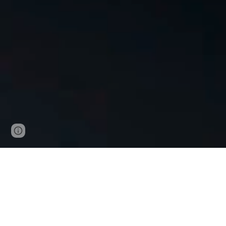
Page
Google Sites
Report abuse
updated